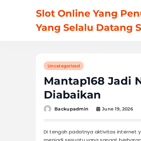
Skip
Slot Online Yang Pe
to
content
Yang Selalu Datang S
Uncategorized
Mantap168 Jadi 
Diabaikan
June 19, 2026
Backupadmin
Di tengah padatnya aktivitas internet
menjadi sesuatu yang sangat berharga. 