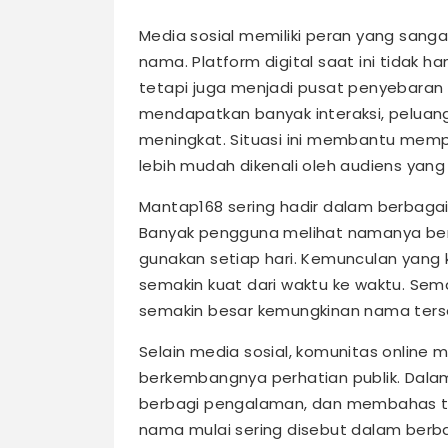
Media sosial memiliki peran yang sang
nama. Platform digital saat ini tidak 
tetapi juga menjadi pusat penyebaran i
mendapatkan banyak interaksi, peluang
meningkat. Situasi ini membantu me
lebih mudah dikenali oleh audiens yang 
Mantap168 sering hadir dalam berbaga
Banyak pengguna melihat namanya beru
gunakan setiap hari. Kemunculan yang k
semakin kuat dari waktu ke waktu. Sem
semakin besar kemungkinan nama terse
Selain media sosial, komunitas online
berkembangnya perhatian publik. Dalam
berbagi pengalaman, dan membahas top
nama mulai sering disebut dalam ber