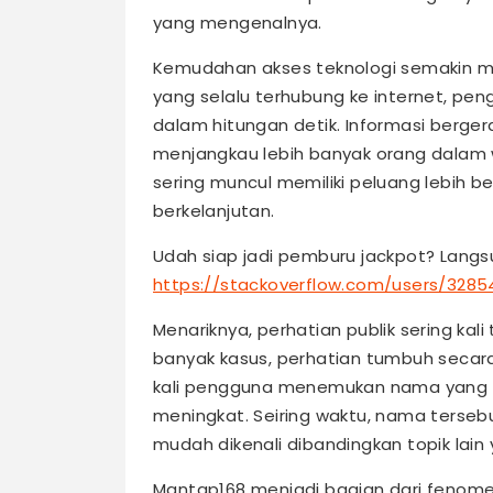
yang mengenalnya.
Kemudahan akses teknologi semakin m
yang selalu terhubung ke internet, p
dalam hitungan detik. Informasi berge
menjangkau lebih banyak orang dalam w
sering muncul memiliki peluang lebih 
berkelanjutan.
Udah siap jadi pemburu jackpot? Langs
https://stackoverflow.com/users/3285
Menariknya, perhatian publik sering ka
banyak kasus, perhatian tumbuh secara
kali pengguna menemukan nama yang sa
meningkat. Seiring waktu, nama terseb
mudah dikenali dibandingkan topik lain
Mantap168 menjadi bagian dari fenomen