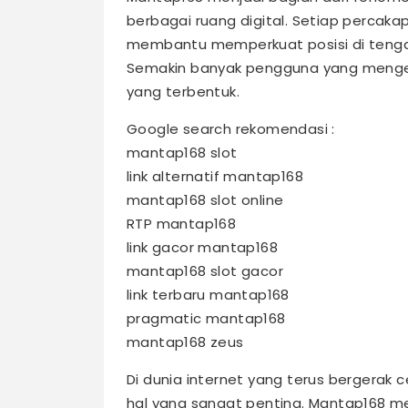
berbagai ruang digital. Setiap percaka
membantu memperkuat posisi di tengah
Semakin banyak pengguna yang mengen
yang terbentuk.
Google search rekomendasi :
mantap168 slot
link alternatif mantap168
mantap168 slot online
RTP mantap168
link gacor mantap168
mantap168 slot gacor
link terbaru mantap168
pragmatic mantap168
mantap168 zeus
Di dunia internet yang terus bergerak
hal yang sangat penting. Mantap168 