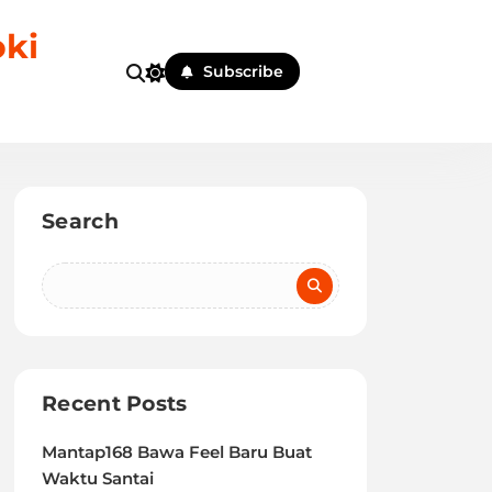
oki
Subscribe
Search
Recent Posts
Mantap168 Bawa Feel Baru Buat
Waktu Santai