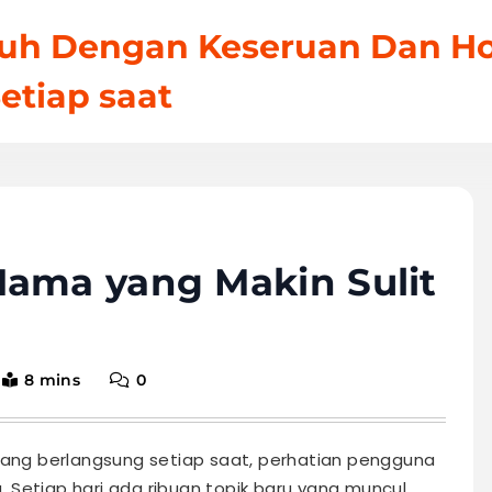
nuh Dengan Keseruan Dan H
etiap saat
Nama yang Makin Sulit
8 mins
0
 yang berlangsung setiap saat, perhatian pengguna
Setiap hari ada ribuan topik baru yang muncul,