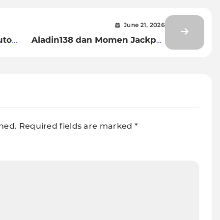
June 21, 2026
uto
Aladin138 dan Momen Jackpot
yang Bikin Gagal Kalem
shed.
Required fields are marked
*