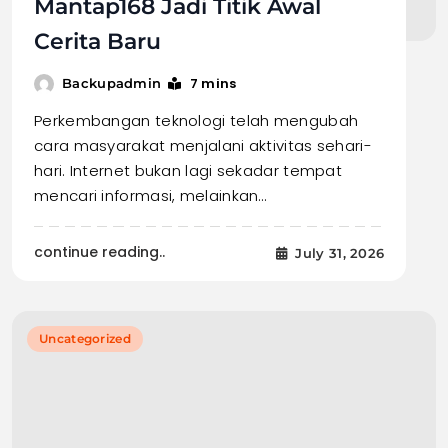
Mantap168 Jadi Titik Awal
Cerita Baru
7 mins
Backupadmin
Perkembangan teknologi telah mengubah
cara masyarakat menjalani aktivitas sehari-
hari. Internet bukan lagi sekadar tempat
mencari informasi, melainkan…
continue reading..
July 31, 2026
Uncategorized