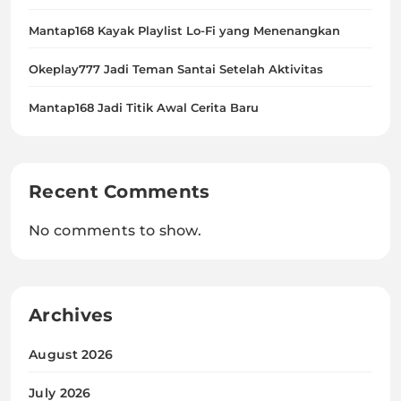
Mantap168 Kayak Playlist Lo-Fi yang Menenangkan
Okeplay777 Jadi Teman Santai Setelah Aktivitas
Mantap168 Jadi Titik Awal Cerita Baru
Recent Comments
No comments to show.
Archives
August 2026
July 2026