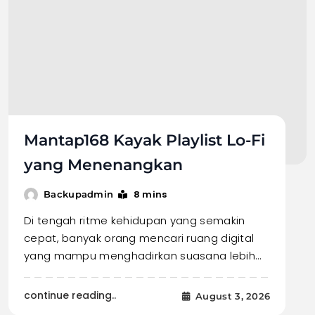
Mantap168 Kayak Playlist Lo-Fi
yang Menenangkan
8 mins
Backupadmin
Di tengah ritme kehidupan yang semakin
cepat, banyak orang mencari ruang digital
yang mampu menghadirkan suasana lebih…
continue reading..
August 3, 2026