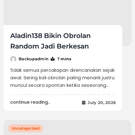
Aladin138 Bikin Obrolan
Random Jadi Berkesan
7 mins
Backupadmin
Tidak semua percakapan direncanakan sejak
awal. Sering kali obrolan paling menarik justru
muncul secara spontan ketika seseorang…
continue reading..
July 20, 2026
Uncategorized