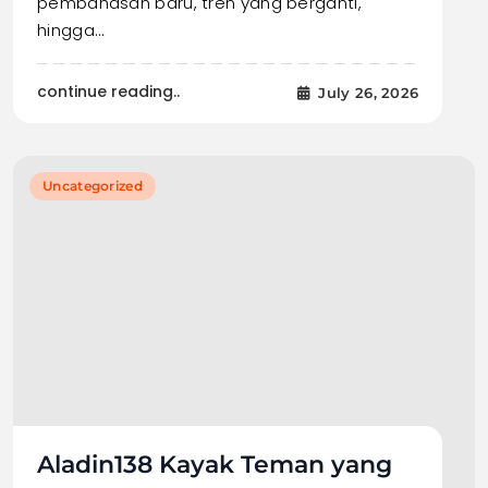
pembahasan baru, tren yang berganti,
hingga…
continue reading..
July 26, 2026
Uncategorized
Aladin138 Kayak Teman yang