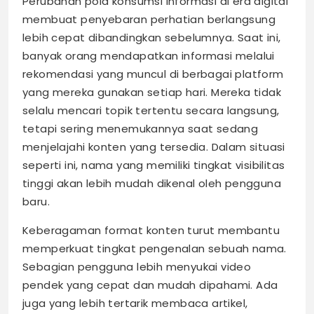
Perubahan pola konsumsi informasi di era digital
membuat penyebaran perhatian berlangsung
lebih cepat dibandingkan sebelumnya. Saat ini,
banyak orang mendapatkan informasi melalui
rekomendasi yang muncul di berbagai platform
yang mereka gunakan setiap hari. Mereka tidak
selalu mencari topik tertentu secara langsung,
tetapi sering menemukannya saat sedang
menjelajahi konten yang tersedia. Dalam situasi
seperti ini, nama yang memiliki tingkat visibilitas
tinggi akan lebih mudah dikenal oleh pengguna
baru.
Keberagaman format konten turut membantu
memperkuat tingkat pengenalan sebuah nama.
Sebagian pengguna lebih menyukai video
pendek yang cepat dan mudah dipahami. Ada
juga yang lebih tertarik membaca artikel,