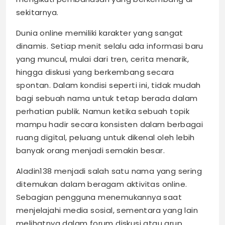
sekitarnya.
Dunia online memiliki karakter yang sangat
dinamis. Setiap menit selalu ada informasi baru
yang muncul, mulai dari tren, cerita menarik,
hingga diskusi yang berkembang secara
spontan. Dalam kondisi seperti ini, tidak mudah
bagi sebuah nama untuk tetap berada dalam
perhatian publik. Namun ketika sebuah topik
mampu hadir secara konsisten dalam berbagai
ruang digital, peluang untuk dikenal oleh lebih
banyak orang menjadi semakin besar.
Aladin138 menjadi salah satu nama yang sering
ditemukan dalam beragam aktivitas online.
Sebagian pengguna menemukannya saat
menjelajahi media sosial, sementara yang lain
melihatnya dalam forum diskusi atau grup