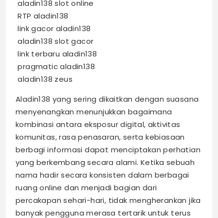
aladin138 slot online
RTP aladin138
link gacor aladin138
aladin138 slot gacor
link terbaru aladin138
pragmatic aladin138
aladin138 zeus
Aladin138 yang sering dikaitkan dengan suasana
menyenangkan menunjukkan bagaimana
kombinasi antara eksposur digital, aktivitas
komunitas, rasa penasaran, serta kebiasaan
berbagi informasi dapat menciptakan perhatian
yang berkembang secara alami. Ketika sebuah
nama hadir secara konsisten dalam berbagai
ruang online dan menjadi bagian dari
percakapan sehari-hari, tidak mengherankan jika
banyak pengguna merasa tertarik untuk terus