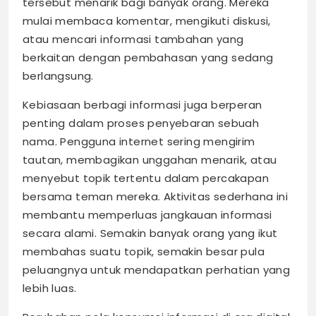
tersebut menarik bagi banyak orang. Mereka
mulai membaca komentar, mengikuti diskusi,
atau mencari informasi tambahan yang
berkaitan dengan pembahasan yang sedang
berlangsung.
Kebiasaan berbagi informasi juga berperan
penting dalam proses penyebaran sebuah
nama. Pengguna internet sering mengirim
tautan, membagikan unggahan menarik, atau
menyebut topik tertentu dalam percakapan
bersama teman mereka. Aktivitas sederhana ini
membantu memperluas jangkauan informasi
secara alami. Semakin banyak orang yang ikut
membahas suatu topik, semakin besar pula
peluangnya untuk mendapatkan perhatian yang
lebih luas.