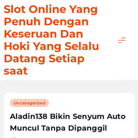
Skip
Slot Online Yang
to
Penuh Dengan
content
Keseruan Dan
Hoki Yang Selalu
Datang Setiap
saat
Uncategorized
Aladin138 Bikin Senyum Auto
Muncul Tanpa Dipanggil