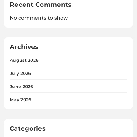
Recent Comments
No comments to show.
Archives
August 2026
July 2026
June 2026
May 2026
Categories