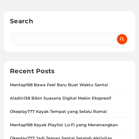
Search
Recent Posts
Mantap168 Bawa Feel Baru Buat Waktu Santai
Aladin138 Bikin Suasana Digital Makin Ekspresif
Okeplay777 Kayak Tempat yang Selalu Ramai
Mantap168 Kayak Playlist Lo-Fi yang Menenangkan
Okeplay777 Jadi Teman Santai Setelah Aktivitas