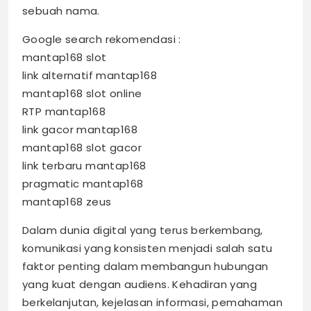
sebuah nama.
Google search rekomendasi :
mantap168 slot
link alternatif mantap168
mantap168 slot online
RTP mantap168
link gacor mantap168
mantap168 slot gacor
link terbaru mantap168
pragmatic mantap168
mantap168 zeus
Dalam dunia digital yang terus berkembang,
komunikasi yang konsisten menjadi salah satu
faktor penting dalam membangun hubungan
yang kuat dengan audiens. Kehadiran yang
berkelanjutan, kejelasan informasi, pemahaman