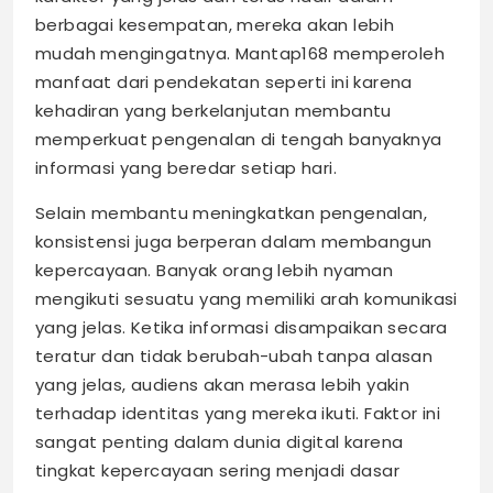
berbagai kesempatan, mereka akan lebih
mudah mengingatnya. Mantap168 memperoleh
manfaat dari pendekatan seperti ini karena
kehadiran yang berkelanjutan membantu
memperkuat pengenalan di tengah banyaknya
informasi yang beredar setiap hari.
Selain membantu meningkatkan pengenalan,
konsistensi juga berperan dalam membangun
kepercayaan. Banyak orang lebih nyaman
mengikuti sesuatu yang memiliki arah komunikasi
yang jelas. Ketika informasi disampaikan secara
teratur dan tidak berubah-ubah tanpa alasan
yang jelas, audiens akan merasa lebih yakin
terhadap identitas yang mereka ikuti. Faktor ini
sangat penting dalam dunia digital karena
tingkat kepercayaan sering menjadi dasar