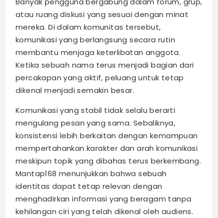
Banyak pengguna bergabung dalam forum, grup,
atau ruang diskusi yang sesuai dengan minat
mereka. Di dalam komunitas tersebut,
komunikasi yang berlangsung secara rutin
membantu menjaga keterlibatan anggota.
Ketika sebuah nama terus menjadi bagian dari
percakapan yang aktif, peluang untuk tetap
dikenal menjadi semakin besar.
Komunikasi yang stabil tidak selalu berarti
mengulang pesan yang sama. Sebaliknya,
konsistensi lebih berkaitan dengan kemampuan
mempertahankan karakter dan arah komunikasi
meskipun topik yang dibahas terus berkembang.
Mantap168 menunjukkan bahwa sebuah
identitas dapat tetap relevan dengan
menghadirkan informasi yang beragam tanpa
kehilangan ciri yang telah dikenal oleh audiens.