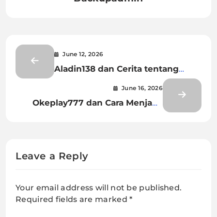
June 12, 2026
Aladin138 dan Cerita tentang
Pertumbuhan yang
June 16, 2026
Berkelanjutan
Okeplay777 dan Cara Menjaga
Relevansi dalam Dunia Online
Leave a Reply
Your email address will not be published.
Required fields are marked
*