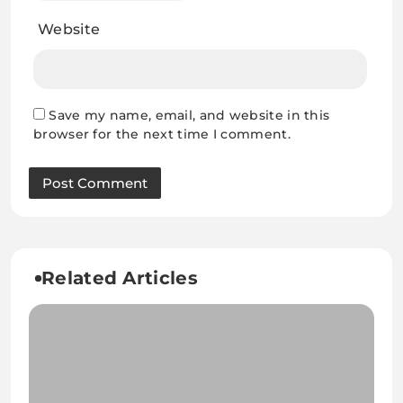
Website
Save my name, email, and website in this
browser for the next time I comment.
Related Articles