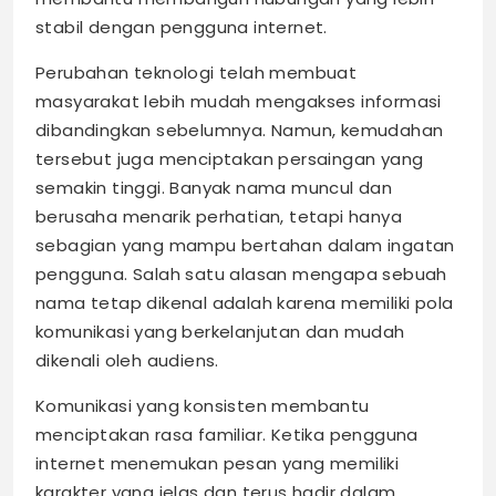
stabil dengan pengguna internet.
Perubahan teknologi telah membuat
masyarakat lebih mudah mengakses informasi
dibandingkan sebelumnya. Namun, kemudahan
tersebut juga menciptakan persaingan yang
semakin tinggi. Banyak nama muncul dan
berusaha menarik perhatian, tetapi hanya
sebagian yang mampu bertahan dalam ingatan
pengguna. Salah satu alasan mengapa sebuah
nama tetap dikenal adalah karena memiliki pola
komunikasi yang berkelanjutan dan mudah
dikenali oleh audiens.
Komunikasi yang konsisten membantu
menciptakan rasa familiar. Ketika pengguna
internet menemukan pesan yang memiliki
karakter yang jelas dan terus hadir dalam