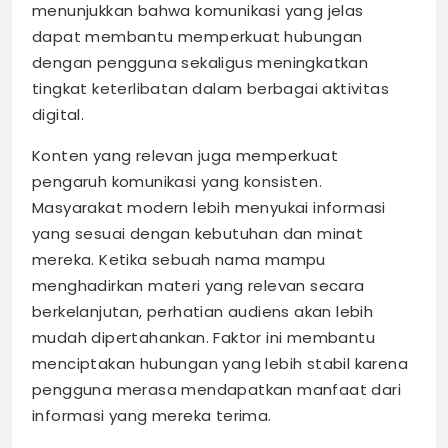
menunjukkan bahwa komunikasi yang jelas
dapat membantu memperkuat hubungan
dengan pengguna sekaligus meningkatkan
tingkat keterlibatan dalam berbagai aktivitas
digital.
Konten yang relevan juga memperkuat
pengaruh komunikasi yang konsisten.
Masyarakat modern lebih menyukai informasi
yang sesuai dengan kebutuhan dan minat
mereka. Ketika sebuah nama mampu
menghadirkan materi yang relevan secara
berkelanjutan, perhatian audiens akan lebih
mudah dipertahankan. Faktor ini membantu
menciptakan hubungan yang lebih stabil karena
pengguna merasa mendapatkan manfaat dari
informasi yang mereka terima.