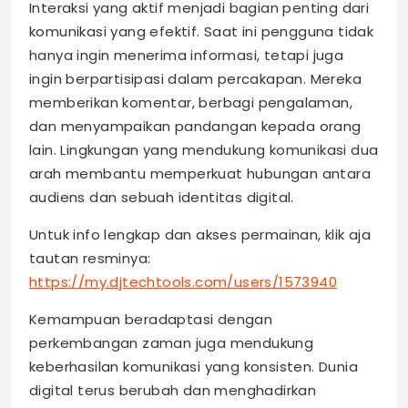
Interaksi yang aktif menjadi bagian penting dari
komunikasi yang efektif. Saat ini pengguna tidak
hanya ingin menerima informasi, tetapi juga
ingin berpartisipasi dalam percakapan. Mereka
memberikan komentar, berbagi pengalaman,
dan menyampaikan pandangan kepada orang
lain. Lingkungan yang mendukung komunikasi dua
arah membantu memperkuat hubungan antara
audiens dan sebuah identitas digital.
Untuk info lengkap dan akses permainan, klik aja
tautan resminya:
https://my.djtechtools.com/users/1573940
Kemampuan beradaptasi dengan
perkembangan zaman juga mendukung
keberhasilan komunikasi yang konsisten. Dunia
digital terus berubah dan menghadirkan