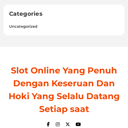
Categories
Uncategorized
Slot Online Yang Penuh
Dengan Keseruan Dan
Hoki Yang Selalu Datang
Setiap saat