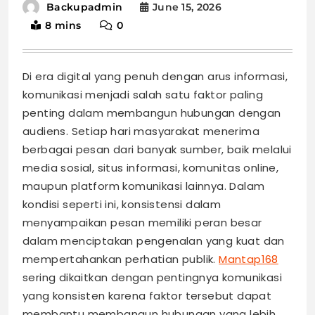
June 15, 2026
Backupadmin
8 mins
0
Di era digital yang penuh dengan arus informasi,
komunikasi menjadi salah satu faktor paling
penting dalam membangun hubungan dengan
audiens. Setiap hari masyarakat menerima
berbagai pesan dari banyak sumber, baik melalui
media sosial, situs informasi, komunitas online,
maupun platform komunikasi lainnya. Dalam
kondisi seperti ini, konsistensi dalam
menyampaikan pesan memiliki peran besar
dalam menciptakan pengenalan yang kuat dan
mempertahankan perhatian publik.
Mantap168
sering dikaitkan dengan pentingnya komunikasi
yang konsisten karena faktor tersebut dapat
membantu membangun hubungan yang lebih