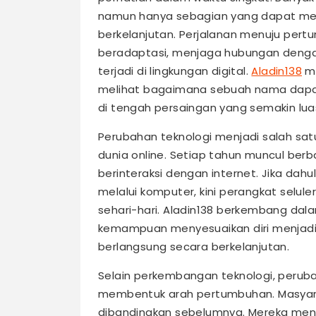
namun hanya sebagian yang dapat m
berkelanjutan. Perjalanan menuju pe
beradaptasi, menjaga hubungan deng
terjadi di lingkungan digital.
Aladin138
me
melihat bagaimana sebuah nama dapa
di tengah persaingan yang semakin lua
Perubahan teknologi menjadi salah s
dunia online. Setiap tahun muncul be
berinteraksi dengan internet. Jika da
melalui komputer, kini perangkat selule
sehari-hari. Aladin138 berkembang dal
kemampuan menyesuaikan diri menjadi
berlangsung secara berkelanjutan.
Selain perkembangan teknologi, perub
membentuk arah pertumbuhan. Masyarak
dibandingkan sebelumnya. Mereka meng