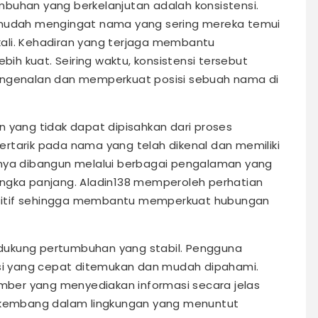
buhan yang berkelanjutan adalah konsistensi.
 mudah mengingat nama yang sering mereka temui
ali. Kehadiran yang terjaga membantu
ebih kuat. Seiring waktu, konsistensi tersebut
engenalan dan memperkuat posisi sebuah nama di
n yang tidak dapat dipisahkan dari proses
rtarik pada nama yang telah dikenal dan memiliki
anya dibangun melalui berbagai pengalaman yang
angka panjang. Aladin138 memperoleh perhatian
sitif sehingga membantu memperkuat hubungan
dukung pertumbuhan yang stabil. Pengguna
asi yang cepat ditemukan dan mudah dipahami.
ber yang menyediakan informasi secara jelas
erkembang dalam lingkungan yang menuntut