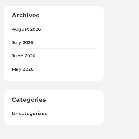
Archives
August 2026
July 2026
June 2026
May 2026
Categories
Uncategorized