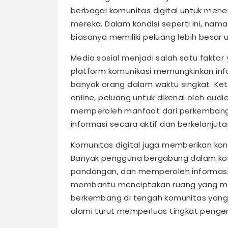
berbagai komunitas digital untuk men
mereka. Dalam kondisi seperti ini, 
biasanya memiliki peluang lebih besar
Media sosial menjadi salah satu fakto
platform komunikasi memungkinkan in
banyak orang dalam waktu singkat. Ke
online, peluang untuk dikenal oleh audi
memperoleh manfaat dari perkembang
informasi secara aktif dan berkelanjuta
Komunitas digital juga memberikan ko
Banyak pengguna bergabung dalam kom
pandangan, dan memperoleh informasi 
membantu menciptakan ruang yang mend
berkembang di tengah komunitas yang
alami turut memperluas tingkat penge