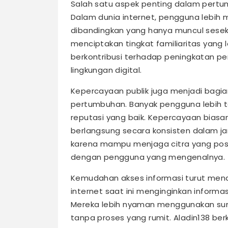
Salah satu aspek penting dalam pertum
Dalam dunia internet, pengguna lebih
dibandingkan yang hanya muncul sesek
menciptakan tingkat familiaritas yang l
berkontribusi terhadap peningkatan p
lingkungan digital.
Kepercayaan publik juga menjadi bagia
pertumbuhan. Banyak pengguna lebih te
reputasi yang baik. Kepercayaan bias
berlangsung secara konsisten dalam j
karena mampu menjaga citra yang po
dengan pengguna yang mengenalnya.
Kemudahan akses informasi turut men
internet saat ini menginginkan inform
Mereka lebih nyaman menggunakan sum
tanpa proses yang rumit. Aladin138 b