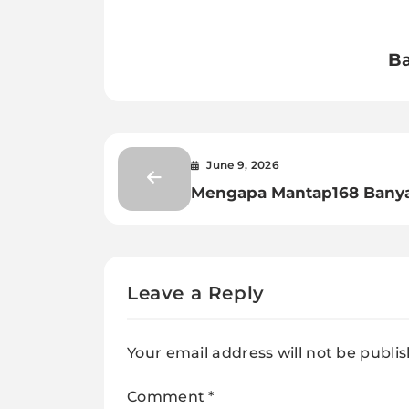
B
June 9, 2026
Mengapa Mantap168 Bany
Muncul di Pembahasan On
Leave a Reply
Your email address will not be publi
Comment
*