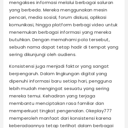
mengakses informasi melalui berbagai saluran
yang berbeda. Mereka menggunakan mesin
pencari, media sosial, forum diskusi, aplikasi
komunikasi, hingga platform berbagi video untuk
menemukan berbagai informasi yang mereka
butuhkan. Dengan memahami pola tersebut,
sebuah nama dapat tetap hadir di tempat yang
sering dikunjungi oleh audiens.
Konsistensi juga menjadi faktor yang sangat
berpengaruh. Dalam lingkungan digital yang
dipenuhi informasi baru setiap hari, pengguna
lebih mudah mengingat sesuatu yang sering
mereka temui. Kehadiran yang terjaga
membantu menciptakan rasa familiar dan
memperkuat tingkat pengenalan. Okeplay777
memperoleh manfaat dari konsistensi karena
keberadaannya tetap terlihat dalam berbagai