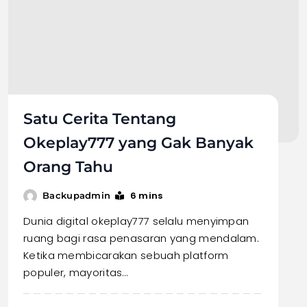
Satu Cerita Tentang
Okeplay777 yang Gak Banyak
Orang Tahu
6 mins
Backupadmin
Dunia digital okeplay777 selalu menyimpan
ruang bagi rasa penasaran yang mendalam.
Ketika membicarakan sebuah platform
populer, mayoritas…