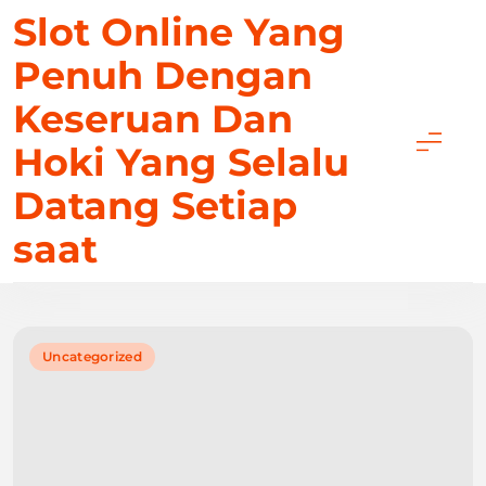
Skip
Slot Online Yang
to
Penuh Dengan
content
Keseruan Dan
Hoki Yang Selalu
Datang Setiap
saat
Uncategorized