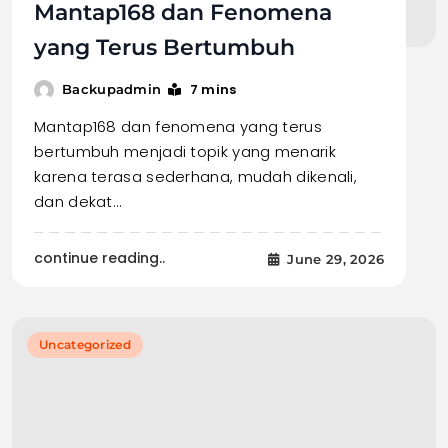
Mantap168 dan Fenomena
yang Terus Bertumbuh
7 mins
Backupadmin
Mantap168 dan fenomena yang terus
bertumbuh menjadi topik yang menarik
karena terasa sederhana, mudah dikenali,
dan dekat…
continue reading..
June 29, 2026
Uncategorized