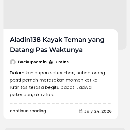
Aladin138 Kayak Teman yang
Datang Pas Waktunya
7 mins
Backupadmin
Dalam kehidupan sehari-hari, setiap orang
pasti pernah merasakan momen ketika
rutinitas terasa begitu padat. Jadwal
pekerjaan, aktivitas…
continue reading..
July 24, 2026